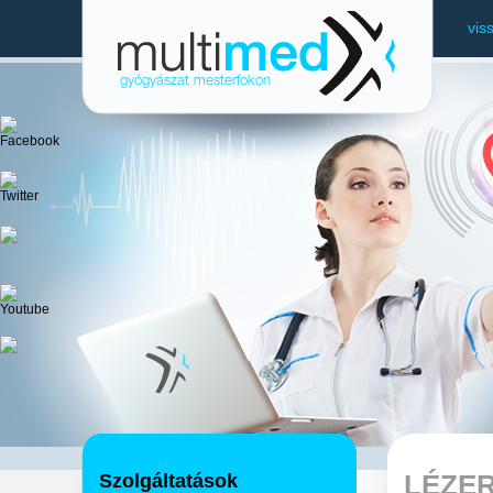
vis
Szolgáltatások
LÉZER