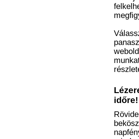
felke
megfig
Válas
pana
webol
munk
részlet
Lézer
időre!
Rövide
bekö
napfé