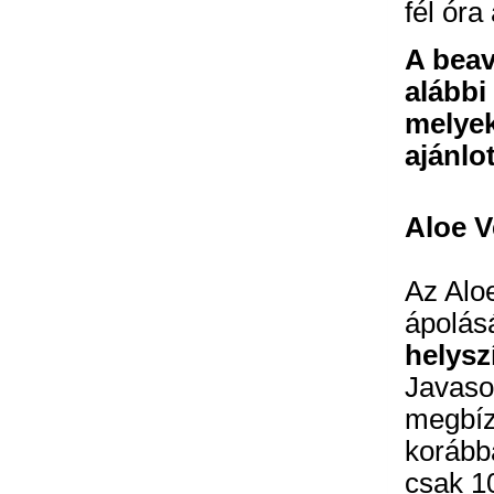
fél óra
A beav
alábbi
melyek
ajánlo
Aloe V
Az Aloe
ápolás
helysz
Javasol
megbíz
korább
csak 10