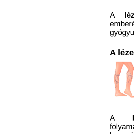
A
lé
ember
gyógyul
A léz
A
folyam