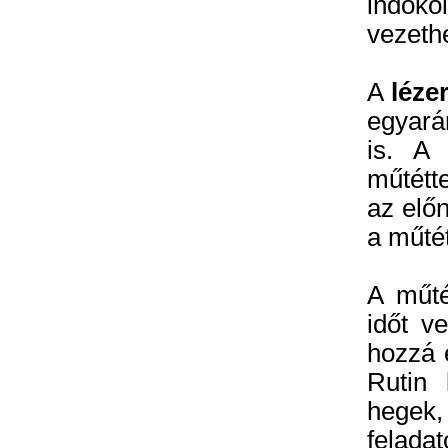
indoko
vezeth
A
léze
egyará
is. 
műtétt
az elő
a műtét
A műté
időt v
hozzá 
Rutin
hegek
feladat