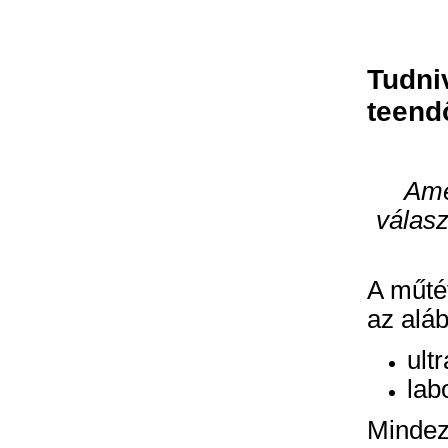
Tudniv
teend
Ame
válasz
A műtét
az aláb
ult
lab
Mindeze