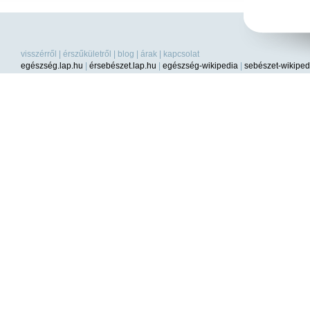
visszérről
|
érszűkületről
|
blog
|
árak
|
kapcsolat
egészség.lap.hu
|
érsebészet.lap.hu
|
egészség-wikipedia
|
sebészet-wikiped