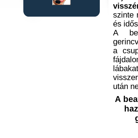
visszé
szinte
és idős
A bea
gerincv
a csup
fájdal
lába
vissze
után n
A bea
haz