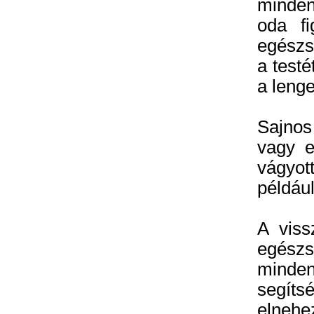
minde
oda f
egészs
a test
a lenge
Sajnos
vagy e
vágyot
példáu
A viss
egészs
minden
segíts
elnehez