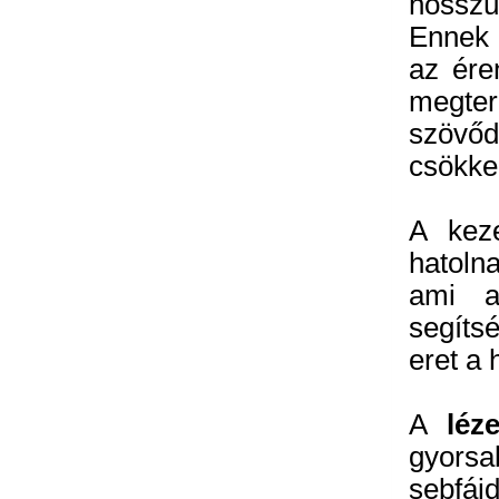
hosszú
Ennek 
az éren
megte
szövő
csökke
A kez
hatoln
ami a
segíts
eret a 
A
léz
gyors
sebfá