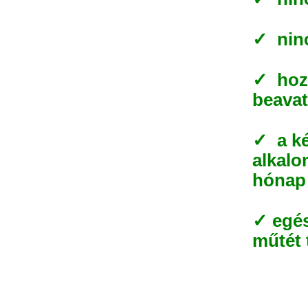
✓ ninc
✓ hozz
beavat
✓ a ké
alkalom
hónap 
✓ egés
műtét 