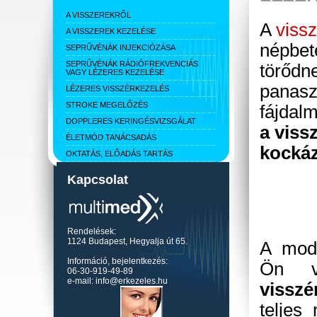
A VISSZEREKRŐL
A
viss
A VISSZEREK KEZELÉSE
népbet
SEPRŰVÉNÁK INJEKCIÓZÁSA
SEPRŰVÉNÁK RÁDIÓFREKVENCIÁS
törődne
VAGY LÉZERES KEZELÉSE
panasz
LÉZERES VISSZÉRKEZELÉS
STROKE MEGELŐZÉS
fájdal
DOPPLERES KERINGÉSVIZSGÁLAT
a viss
ÉLETMÓD TANÁCSADÁS
kockáz
OKTATÁS, ELŐADÁS TARTÁS
Kapcsolat
Rendelések:
1124 Budapest, Hegyalja út 65.
A mode
Információ, bejelentkezés:
Ön vi
06-30-919-49-89
e-mail: info@erkezeles.hu
vissz
teljes