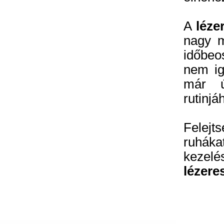
A
léze
nagy m
időbeo
nem ig
már ú
rutinjá
Felejt
ruháka
kezelé
lézere