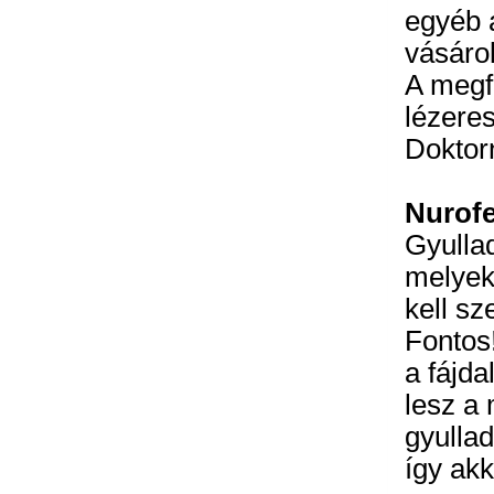
egyéb 
vásárol
A megf
lézere
Doktorn
Nurofe
Gyulla
melyek
kell sz
Fontos
a fájd
lesz a 
gyullad
így akk