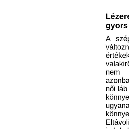
Lézer
gyors
A szép
vált
értéke
valak
nem 
azonba
női lá
könny
ugyan
könnye
Eltáv