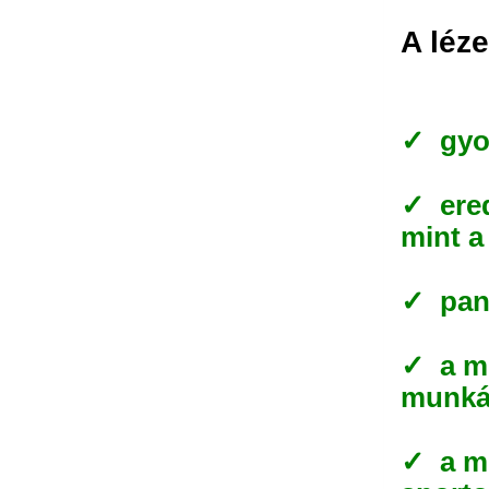
A léz
✓ gyor
✓ ered
mint 
✓ pan
✓ a mű
munkáb
✓ a mű