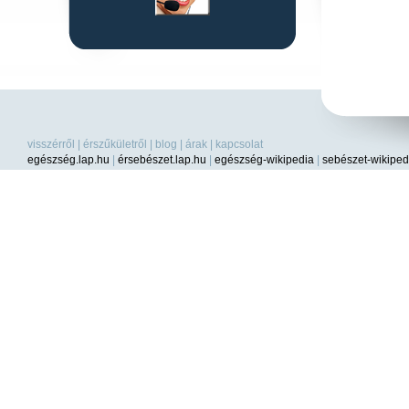
visszérről
|
érszűkületről
|
blog
|
árak
|
kapcsolat
egészség.lap.hu
|
érsebészet.lap.hu
|
egészség-wikipedia
|
sebészet-wikiped