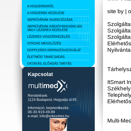
A VISSZEREKRŐL
site by | 
A VISSZEREK KEZELÉSE
SEPRŰVÉNÁK INJEKCIÓZÁSA
Szolgálta
SEPRŰVÉNÁK RÁDIÓFREKVENCIÁS
Szolgálta
VAGY LÉZERES KEZELÉSE
Szolgálta
LÉZERES VISSZÉRKEZELÉS
Elérhető
STROKE MEGELŐZÉS
Nyilvánt
DOPPLERES KERINGÉSVIZSGÁLAT
ÉLETMÓD TANÁCSADÁS
OKTATÁS, ELŐADÁS TARTÁS
Tárhelysz
Kapcsolat
ItSmart In
Székhely:
Telephely
Rendelések:
1124 Budapest, Hegyalja út 65.
Elérhető
Információ, bejelentkezés:
06-30-919-49-89
e-mail: info@erkezeles.hu
Multi-Med