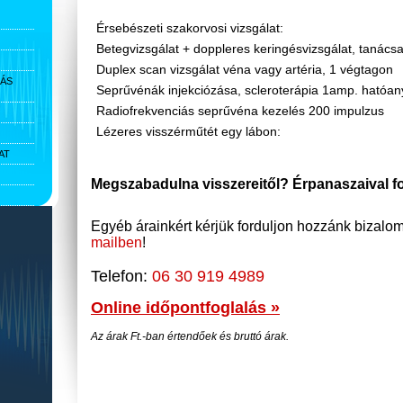
Érsebészeti szakorvosi vizsgálat:
Betegvizsgálat + doppleres keringésvizsgálat, tanács
Duplex scan vizsgálat véna vagy artéria, 1 végtagon
IÁS
Seprűvénák injekciózása, scleroterápia 1amp. hatóan
Radiofrekvenciás seprűvéna kezelés 200 impulzus
Lézeres visszérműtét egy lábon:
AT
Megszabadulna visszereitől? Érpanaszaival f
Egyéb árainkért kérjük forduljon hozzánk bizalo
mailben
!
Telefon:
06 30 919 4989
Online időpontfoglalás »
Az árak Ft.-ban értendőek és bruttó árak.