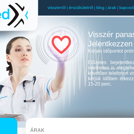
visszérről
érszűkületről
blog
árak
kapcsol
|
|
|
|
Visszér pana
Jelentkezzen
Kérjen időpontot onl
Előzetes bejelentk
interneten is megtehet
követően telefonon vi
kérjük időben érkezz
15-20 perc.
ÁRAK