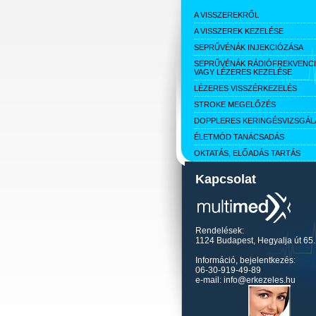
A VISSZEREKRŐL
A VISSZEREK KEZELÉSE
SEPRŰVÉNÁK INJEKCIÓZÁSA
SEPRŰVÉNÁK RÁDIÓFREKVENC
VAGY LÉZERES KEZELÉSE
LÉZERES VISSZÉRKEZELÉS
STROKE MEGELŐZÉS
DOPPLERES KERINGÉSVIZSGÁL
ÉLETMÓD TANÁCSADÁS
OKTATÁS, ELŐADÁS TARTÁS
Kapcsolat
Rendelések:
1124 Budapest, Hegyalja út 65.
Információ, bejelentkezés:
06-30-919-49-89
e-mail: info@erkezeles.hu