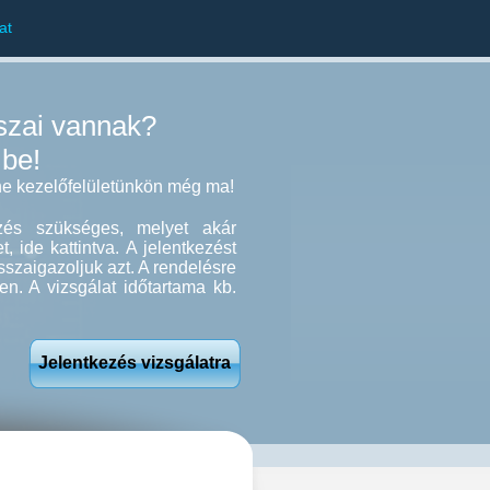
at
szai vannak?
 be!
ine kezelőfelületünkön még ma!
ezés szükséges, melyet akár
, ide kattintva. A jelentkezést
sszaigazoljuk azt. A rendelésre
en. A vizsgálat időtartama kb.
Jelentkezés vizsgálatra