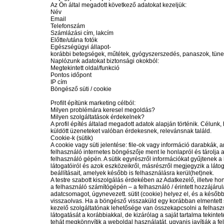
Az Ön által megadott következő adatokat kezeljük:
Név
Email
Telefonszám
Számlázási cím, lakcím
Előtte/utána fotók
Egészségügyi állapot-
korábbi betegségek, műtétek, gyógyszerszedés, panaszok, tünet
Naplózunk adatokat biztonsági okokból:
Megtekintett oldal/funkció
Pontos időpont
IP cím
Böngésző süti / cookie
Profilt építünk marketing célból:
Milyen problémára keresel megoldás?
Milyen szolgáltatások érdekelnek?
A profil építés általad megadott adatok alapján történik. Célunk,
küldött üzeneteket valóban érdekesnek, relevánsnak találd.
Cookie-k (sütik)
A cookie vagy süti jelentése: file-ok vagy információ darabkák, 
felhasználó internetes böngészője ment le honlapról és tárolja 
felhasználó gépén. A sütik egyrészről információkat gyűjtenek a
látogatóiról és azok eszközeikről, másrészről megjegyzik a láto
beállításait, amelyek később is felhasználásra kerül(het)nek.
A testre szabott kiszolgálás érdekében az Adatkezelő, illetve ho
a felhasználó számítógépén – a felhasználó / érintett hozzájárul
adatcsomagot, úgynevezett. sütit (cookie) helyez el, és a később
visszaolvas. Ha a böngésző visszaküld egy korábban elmentett süt
kezelő szolgáltatónak lehetősége van összekapcsolni a felhaszn
látogatását a korábbiakkal, de kizárólag a saját tartalma tekintet
tehát megkönnyítik a weboldal használatát, ugyanis javítják a fe