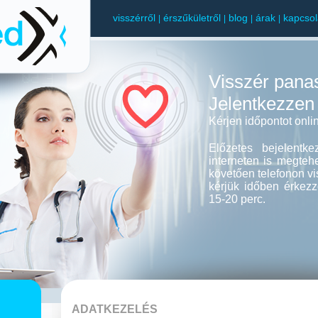
visszérről
érszűkületről
blog
árak
kapcsol
|
|
|
|
Visszér pana
Jelentkezzen
Kérjen időpontot onl
Előzetes bejelentk
interneten is megtehet
követően telefonon vi
kérjük időben érkezz
15-20 perc.
ADATKEZELÉS