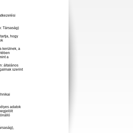
atkezelési
an: Társaság)
tartja, hogy
ok
a kerülnek, a
etében
amint a
 általános
galmak szerint
chnikai
élyes adatok
egjelölt
̈nálló
ársaság),