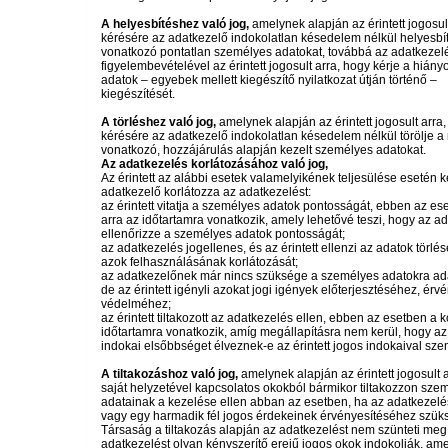
A helyesbítéshez való jog,
amelynek alapján az érintett jogosul
kérésére az adatkezelő indokolatlan késedelem nélkül helyesbít
vonatkozó pontatlan személyes adatokat, továbbá az adatkezelé
figyelembevételével az érintett jogosult arra, hogy kérje a hián
adatok – egyebek mellett kiegészítő nyilatkozat útján történő –
kiegészítését.
A törléshez való jog,
amelynek alapján az érintett jogosult arra
kérésére az adatkezelő indokolatlan késedelem nélkül törölje a 
vonatkozó, hozzájárulás alapján kezelt személyes adatokat.
Az adatkezelés korlátozásához való jog,
Az érintett az alábbi esetek valamelyikének teljesülése esetén k
adatkezelő korlátozza az adatkezelést:
az érintett vitatja a személyes adatok pontosságát, ebben az es
arra az időtartamra vonatkozik, amely lehetővé teszi, hogy az a
ellenőrizze a személyes adatok pontosságát;
az adatkezelés jogellenes, és az érintett ellenzi az adatok törlésé
azok felhasználásának korlátozását;
az adatkezelőnek már nincs szüksége a személyes adatokra ada
de az érintett igényli azokat jogi igények előterjesztéséhez, ér
védelméhez;
az érintett tiltakozott az adatkezelés ellen, ebben az esetben a k
időtartamra vonatkozik, amíg megállapításra nem kerül, hogy az
indokai elsőbbséget élveznek-e az érintett jogos indokaival sz
A tiltakozáshoz való jog,
amelynek alapján az érintett jogosult 
saját helyzetével kapcsolatos okokból bármikor tiltakozzon szem
adatainak a kezelése ellen abban az esetben, ha az adatkezelé
vagy egy harmadik fél jogos érdekeinek érvényesítéséhez szük
Társaság a tiltakozás alapján az adatkezelést nem szünteti meg
adatkezelést olyan kényszerítő erejű jogos okok indokolják, am