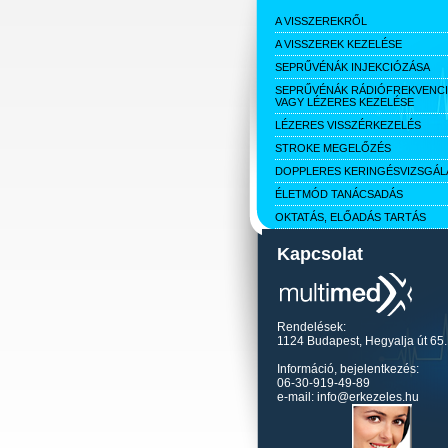
A VISSZEREKRŐL
A VISSZEREK KEZELÉSE
SEPRŰVÉNÁK INJEKCIÓZÁSA
SEPRŰVÉNÁK RÁDIÓFREKVENC
VAGY LÉZERES KEZELÉSE
LÉZERES VISSZÉRKEZELÉS
STROKE MEGELŐZÉS
DOPPLERES KERINGÉSVIZSGÁL
ÉLETMÓD TANÁCSADÁS
OKTATÁS, ELŐADÁS TARTÁS
Kapcsolat
Rendelések:
1124 Budapest, Hegyalja út 65.
Információ, bejelentkezés:
06-30-919-49-89
e-mail: info@erkezeles.hu