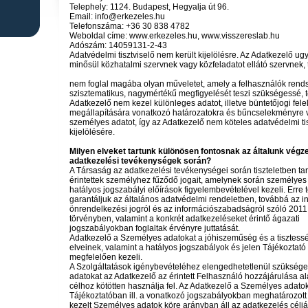
Telephely: 1124. Budapest, Hegyalja út 96.
Email: info@erkezeles.hu
Telefonszáma: +36 30 838 4782
Weboldal címe: www.erkezeles.hu, www.visszereslab.hu
Adószám: 14059131-2-43
Adatvédelmi tisztviselő nem került kijelölésre. Az Adatkezelő u
minősül közhatalmi szervnek vagy közfeladatot ellátó szervnek,
nem foglal magába olyan műveletet, amely a felhasználók rend
szisztematikus, nagymértékű megfigyelését teszi szükségessé, 
Adatkezelő nem kezel különleges adatot, illetve büntetőjogi fel
megállapítására vonatkozó határozatokra és bűncselekményre
személyes adatot, így az Adatkezelő nem köteles adatvédelmi tis
kijelölésére.
Milyen elveket tartunk különösen fontosnak az általunk végze
adatkezelési tevékenységek során?
A Társaság az adatkezelési tevékenységei során tiszteletben tar
érintettek személyhez fűződő jogait, amelynek során személyes
hatályos jogszabályi előírások figyelembevételével kezeli. Erre t
garantáljuk az általános adatvédelmi rendeletben, továbbá az in
önrendelkezési jogról és az információszabadságról szóló 2011.
törvényben, valamint a konkrét adatkezeléseket érintő ágazati
jogszabályokban foglaltak érvényre juttatását.
Adatkezelő a Személyes adatokat a jóhiszeműség és a tisztessé
elveinek, valamint a hatályos jogszabályok és jelen Tájékoztat
megfelelően kezeli.
A Szolgáltatások igénybevételéhez elengedhetetlenül szükség
adatokat az Adatkezelő az érintett Felhasználó hozzájárulása al
célhoz kötötten használja fel. Az Adatkezelő a Személyes adatok
Tájékoztatóban ill. a vonatkozó jogszabályokban meghatározott c
kezelt Személyes adatok köre arányban áll az adatkezelés célj