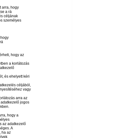
t arra, hogy
se a rá
s céljának
yos személyes
, hogy
rá
érheti, hogy az
etben a korlátozás
datkezelő
t, és ehelyett kéri
tkezelés céljából,
vényesítéséhez vagy
orlátozás arra az
 adatkezelő jogos
emben.
arra, hogy a
élyes
s az adatkezelő
séges. A
, ha az
elyek