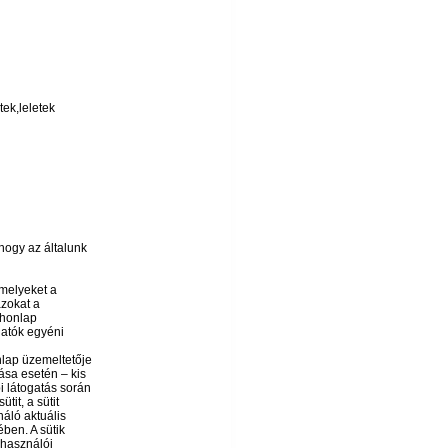
ek,leletek
 hogy az általunk
amelyeket a
azokat a
 honlap
gatók egyéni
nlap üzemeltetője
ása esetén – kis
i látogatás során
it, a sütit
áló aktuális
ében. A sütik
lhasználói