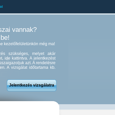
at
szai vannak?
 be!
ine kezelőfelületünkön még ma!
ezés szükséges, melyet akár
, ide kattintva. A jelentkezést
sszaigazoljuk azt. A rendelésre
en. A vizsgálat időtartama kb.
Jelentkezés vizsgálatra