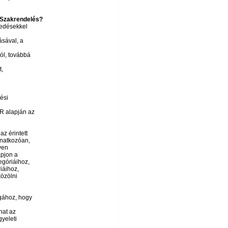
ó Szakrendelés?
kedésekkel
́sával, a
l, továbbá
t,
ési
R alapján az
z érintett
onatkozóan,
yen
apjon a
góriáihoz,
iáihoz,
̈zölni
gához, hogy
zhat az
gyeleti