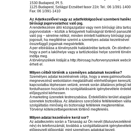
1530 Budapest, Pf.:5.
1125 Budapest, Szilágyi Erzsébet fasor 22/c Tel.: 06 1/391-1400
Fax: 06 1/391-1410
Az Adatkezelővel vagy az adatfeldolgozóval szembeni haték
bírósági jogorvoslathoz való jog.
A rendelkezésre álló közigazgatási vagy nem bírósági útra tartoz
jogorvoslatok – köztük a felügyeleti hatóságnál történő panaszt
való jog − sérelme nélkül, minden érintett hatékony bírósági jo
jogosult, ha megítélése szerint a személyes adatai kezelésével
összefüggő jogainak megsértették.
A per elbírálása a törvényszék hatáskörébe tartozik. Ön dönthet 
hogy a pert a lakóhelye vagy a tartózkodási helye szerinti törvény
indítja meg.
A törvényszékek listáját a http://birosag.hu/torvenyszekek webcí
érheti el.
Milyen célból történik a személyes adatainak kezelése?
Személyes adatai kezelésének célja, hogy a www.galmourbuda
megnevezésű weboldalon megtalálható elérhetőségen keresztü
kapcsolatba léphessen velünk, ennek során általános jellegű ke
fordulhasson hozzánk és szolgáltatásaink igénybevétele érdek
előjegyzést kérhessen.
A marketing üzenetek testreszabása. Érdeklődési terület alapján 
üzenetek biztosítása. Az általános szerződési feltételekben válla
szolgáltatás minőség és biztonsági feltételek megteremtése.
Törvényi kötelezettségeinknek történő megfelelés.
Milyen adatai kezelésére kerül sor?
Az adatkezelés során a Társaság az Ön nevét (titulus/vezetékne
név) és telefonszámát, továbbá a szolgáltatásaink igénybevétele
előjegyzett időpontját, mint személyes adatokat kezeli.