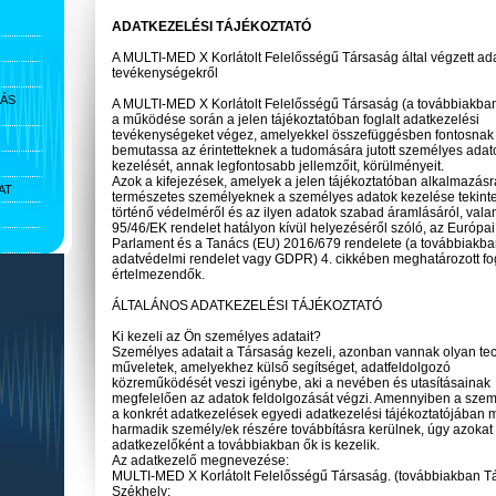
ADATKEZELÉSI TÁJÉKOZTATÓ
A MULTI-MED X Korlátolt Felelősségű Társaság által végzett ad
tevékenységekről
IÁS
A MULTI-MED X Korlátolt Felelősségű Társaság (a továbbiakb
a működése során a jelen tájékoztatóban foglalt adatkezelési
tevékenységeket végez, amelyekkel összefüggésben fontosnak 
bemutassa az érintetteknek a tudomására jutott személyes adat
kezelését, annak legfontosabb jellemzőit, körülményeit.
Azok a kifejezések, amelyek a jelen tájékoztatóban alkalmazásr
AT
természetes személyeknek a személyes adatok kezelése tekint
történő védelméről és az ilyen adatok szabad áramlásáról, val
95/46/EK rendelet hatályon kívül helyezéséről szóló, az Európai
Parlament és a Tanács (EU) 2016/679 rendelete (a továbbiakban:
adatvédelmi rendelet vagy GDPR) 4. cikkében meghatározott fo
értelmezendők.
ÁLTALÁNOS ADATKEZELÉSI TÁJÉKOZTATÓ
Ki kezeli az Ön személyes adatait?
Személyes adatait a Társaság kezeli, azonban vannak olyan te
műveletek, amelyekhez külső segítséget, adatfeldolgozó
közreműködését veszi igénybe, aki a nevében és utasításainak
megfelelően az adatok feldolgozását végzi. Amennyiben a szem
a konkrét adatkezelések egyedi adatkezelési tájékoztatójában m
harmadik személy/ek részére továbbításra kerülnek, úgy azokat o
adatkezelőként a továbbiakban ők is kezelik.
Az adatkezelő megnevezése:
MULTI-MED X Korlátolt Felelősségű Társaság. (továbbiakban T
Székhely: