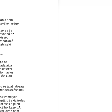
gyanis nem
 tevékenységei
szeres és
továbbá az
elősség
 vonatkozó
ztviselő
tt
tja az
 adatait a
ekintettel
formációs
 évi CXII.
g és átláthatóság
ó rendelkezéseinek
es Személyes
apján, és kizárólag
at csak a jelen
élból kezeli. A
ával, azon nem