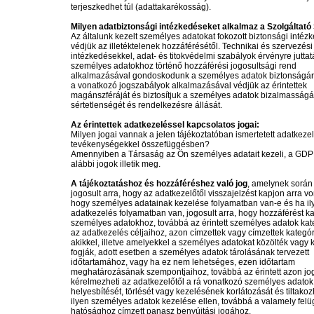
terjeszkedhet túl (adattakarékosság).
Milyen adatbiztonsági intézkedéseket alkalmaz a Szolgáltat
Az általunk kezelt személyes adatokat fokozott biztonsági intéz
védjük az illetéktelenek hozzáférésétől. Technikai és szervezési
intézkedésekkel, adat- és titokvédelmi szabályok érvényre juttata
személyes adatokhoz történő hozzáférési jogosultsági rend
alkalmazásával gondoskodunk a személyes adatok biztonságáró
a vonatkozó jogszabályok alkalmazásával védjük az érintettek
magánszféráját és biztosítjuk a személyes adatok bizalmasságá
sértetlenségét és rendelkezésre állását.
Az érintettek adatkezeléssel kapcsolatos jogai:
Milyen jogai vannak a jelen tájékoztatóban ismertetett adatkezel
tevékenységekkel összefüggésben?
Amennyiben a Társaság az Ön személyes adatait kezeli, a GDP
alábbi jogok illetik meg.
A tájékoztatáshoz és hozzáféréshez való jog
, amelynek során a
jogosult arra, hogy az adatkezelőtől visszajelzést kapjon arra v
hogy személyes adatainak kezelése folyamatban van-e és ha il
adatkezelés folyamatban van, jogosult arra, hogy hozzáférést k
személyes adatokhoz, továbbá az érintett személyes adatok kate
az adatkezelés céljaihoz, azon címzettek vagy címzettek kategór
akikkel, illetve amelyekkel a személyes adatokat közölték vagy ko
fogják, adott esetben a személyes adatok tárolásának tervezett
időtartamához, vagy ha ez nem lehetséges, ezen időtartam
meghatározásának szempontjaihoz, továbbá az érintett azon jo
kérelmezheti az adatkezelőtől a rá vonatkozó személyes adatok
helyesbítését, törlését vagy kezelésének korlátozását és tiltako
ilyen személyes adatok kezelése ellen, továbbá a valamely felü
hatósághoz címzett panasz benyújtási jogához.