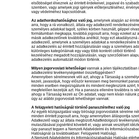
elsőbbséget élveznek az érintett érdekeivel, jogaival és szabad
szemben, vagy amelyek jogi igények előterjesztéséhez, érvényes
vagy védelméhez kapcsolódnak.
Az adathordozhatósághoz való jog,
amelynek alapján az érinte
arra, hogy a rá vonatkozó, általa egy adatkezelő rendelkezésére
személyes adatokat tagolt, széles körben használt, géppel olvas
formátumban megkapja, továbbá jogosult arra, hogy ezeket az 
másik adatkezelőnek továbbítsa anélkül, hogy ezt akadályozná
adatkezelő, amelynek a személyes adatokat a rendelkezésére b
az adatkezelés az érintett hozzájárulásán vagy a személyes ad
különleges kategóriáinak egy vagy több konkrét célból történő
kezeléséhez megadott hozzájárulásán, vagy szerződésen alapul
adatkezelés automatizált módon történik.
Milyen jogorvoslati lehetőségei
vannak a jelen tájékoztatóban 
adatkezelési tevékenységekkel összefüggésben?
Amennyiben sérelmesnek véli azt, ahogy a Társaság a személy
kezeli, javasoljuk, hogy először keressen meg bennünket panas
minden esetben megvizsgálunk és mindent megteszünk azért, 
megfelelően kezeljük azt. Ha a panasza ellenére továbbra is sé
ahogy a Társaság kezeli az Ön adatait, vagy nem kíván nálunk 
úgy az alábbi jogorvoslati lehetőségei vannak:
A felügyeleti hatóságnál történő panasztételhez való jog
Az egyéb közigazgatási vagy bírósági jogorvoslatok sérelme nél
minden érintett jogosult arra, hogy amennyiben álláspontja szer
Adatkezelő vagy az általa megbízott Adatfeldolgozó tevékenysé
mulasztásával jogsértést követett el, vagy annak veszélyét idézte
úgy panaszt tegyen a Nemzeti Adatvédelmi és Információszaba
Hatóságnál (a továbbiakban: Felügyeleti Hatóság).
A Nemzeti Adatvédelmi és Információszabadság Hatóság elérhet