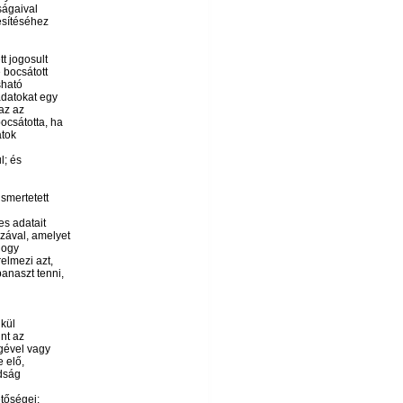
ságaival
ítéséhez
tt jogosult
 bocsátott
ható
adatokat egy
 az az
ocsátotta, ha
atok
; és
ismertetett
es adatait
zával, amelyet
hogy
relmezi azt,
panaszt tenni,
kül
int az
gével vagy
 elő,
dság
őségei: